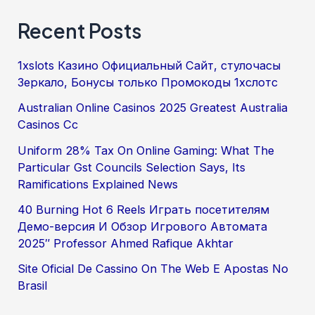
Интерфейс
Recent Posts
1xslots Казино Официальный Сайт, стулочасы
Зеркало, Бонусы только Промокоды 1хслотс
Australian Online Casinos 2025 Greatest Australia
Casinos Cc
Uniform 28% Tax On Online Gaming: What The
Particular Gst Councils Selection Says, Its
Ramifications Explained News
40 Burning Hot 6 Reels Играть посетителям
Демо-версия И Обзор Игрового Автомата
2025″ Professor Ahmed Rafique Akhtar
Site Oficial De Cassino On The Web E Apostas No
Brasil