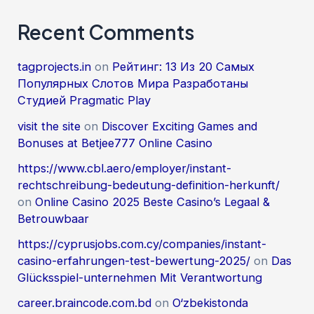
Recent Comments
tagprojects.in
on
Рейтинг: 13 Из 20 Самых
Популярных Слотов Мира Разработаны
Студией Pragmatic Play
visit the site
on
Discover Exciting Games and
Bonuses at Betjee777 Online Casino
https://www.cbl.aero/employer/instant-
rechtschreibung-bedeutung-definition-herkunft/
on
Online Casino 2025 Beste Casino’s Legaal &
Betrouwbaar
https://cyprusjobs.com.cy/companies/instant-
casino-erfahrungen-test-bewertung-2025/
on
Das
Glücksspiel-unternehmen Mit Verantwortung
career.braincode.com.bd
on
O‘zbekistonda