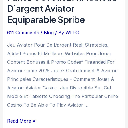
D’argent Aviator
Equiparable Spribe
611 Comments
/
Blog
/ By
WLFG
Jeu Aviator Pour De L’argent Réel: Stratégies,
Added Bonus Et Meilleurs Websites Pour Jouer
Content Bonuses & Promo Codes” “Intended For
Aviator Game 2025 Jouez Gratuitement À Aviator
Principales Caractéristiques – Comment Jouer À
Aviator: Aviator Casino: Jeu Disponible Sur Cet
Mobile Et Tablette Choosing The Particular Online
Casino To Be Able To Play Aviator …
Pariez
Read More »