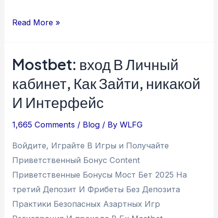
Listado
Read More »
De
Casinos
Mostbet: вход В Личный
Con
кабинет, Как Зайти, никакой
Bonos
De
И Интерфейс
Bienvenida
En
1,665 Comments
/
Blog
/ By
WLFG
Argentina
Войдите, Играйте В Игры и Получайте
Sobre
Приветственный Бонус Content
2025
Приветственные Бонусы Мост Бет 2025 На
третий Депозит И Фрибеты Без Депозита
Практики Безопасных Азартных Игр