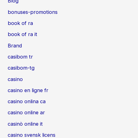
Blog
bonuses-promotions
book of ra
book of ra it
Brand
casibom tr
casibom-tg
casino
casino en ligne fr
casino onlina ca
casino online ar
casinò online it
casino svensk licens