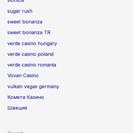
slottica
sugar rush
sweet bonanza
sweet bonanza TR
verde casino hungary
verde casino poland
verde casino romania
Vovan Casino
vulkan vegas germany
Комета Казино
Швеция