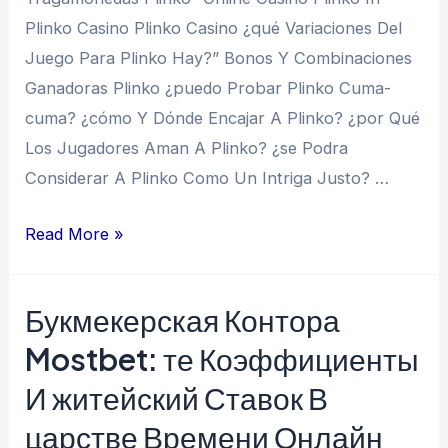
Plinko Casino Plinko Casino ¿qué Variaciones Del
Juego Para Plinko Hay?” Bonos Y Combinaciones
Ganadoras Plinko ¿puedo Probar Plinko Cuma-
cuma? ¿cómo Y Dónde Encajar A Plinko? ¿por Qué
Los Jugadores Aman A Plinko? ¿se Podra
Considerar A Plinko Como Un Intriga Justo? …
“juega
Read More »
Plinko
Por
Букмекерская Контора
Efectivo
Mostbet: те Коэффициенты
2023”
И житейский Ставок В
царстве Времени Онлайн