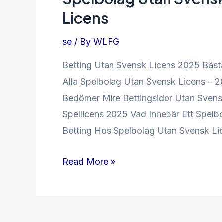
&
Licens
Spelpaus
2024
se
/ By
WLFG
»
Betting Utan Svensk Licens 2025 Bäst
Se
Alla Spelbolag Utan Svensk Licens – 2
Hela
Bedömer Mire Bettingsidor Utan Svens
Listan
Spellicens 2025 Vad Innebär Ett Spelbo
Betting Hos Spelbolag Utan Svensk Li
Spelbolag
Read More »
Utan
Svensk
Licens