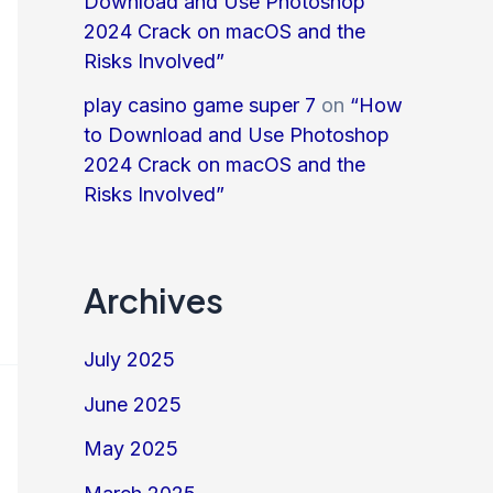
Download and Use Photoshop
2024 Crack on macOS and the
Risks Involved”
play casino game super 7
on
“How
to Download and Use Photoshop
2024 Crack on macOS and the
Risks Involved”
Archives
July 2025
June 2025
May 2025