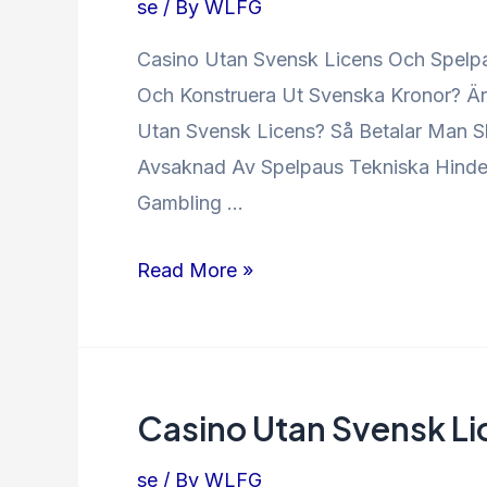
se
/ By
WLFG
Casino Utan Svensk Licens Och Spelpau
Och Konstruera Ut Svenska Kronor? Är 
Utan Svensk Licens? Så Betalar Man Sk
Avsaknad Av Spelpaus Tekniska Hinde
Gambling …
Casino
Read More »
Utan
Svensk
Licens
&
Casino Utan Svensk Li
Spelpaus
se
/ By
WLFG
2025