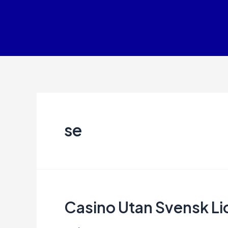
Skip
to
content
se
Casino Utan Svensk L