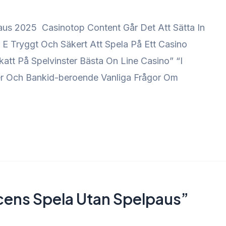
s 2025 ️ Casinotop Content Går Det Att Sätta In
E Tryggt Och Säkert Att Spela På Ett Casino
att På Spelvinster Bästa On Line Casino” “I
r Och Bankid-beroende Vanliga Frågor Om
cens Spela Utan Spelpaus”