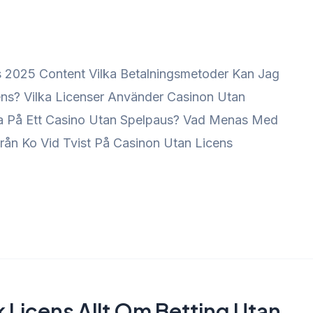
 2025 Content Vilka Betalningsmetoder Kan Jag
ns? Vilka Licenser Använder Casinon Utan
ela På Ett Casino Utan Spelpaus? Vad Menas Med
rån Ko Vid Tvist På Casinon Utan Licens
 Licens Allt Om Betting Utan