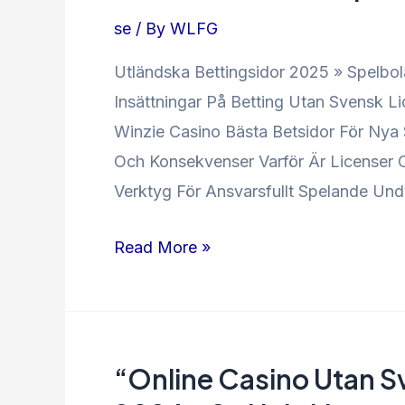
I
se
/ By
WLFG
Avsaknad
Av
Utländska Bettingsidor 2025 » Spelbo
Spelpaus
Insättningar På Betting Utan Svensk L
Winzie Casino Bästa Betsidor För Nya 
Och Konsekvenser Varför Är Licenser 
Verktyg För Ansvarsfullt Spelande Und
Hela
Read More »
Listan
På
Europeiska
Spelbolag
“Online Casino Utan S
2025!”