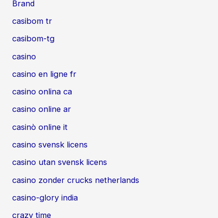
Brand
casibom tr
casibom-tg
casino
casino en ligne fr
casino onlina ca
casino online ar
casinò online it
casino svensk licens
casino utan svensk licens
casino zonder crucks netherlands
casino-glory india
crazy time