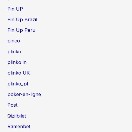
Pin UP
Pin Up Brazil
Pin Up Peru
pinco
plinko
plinko in
plinko UK
plinko_pl
poker-en-ligne
Post
Qizilbilet
Ramenbet