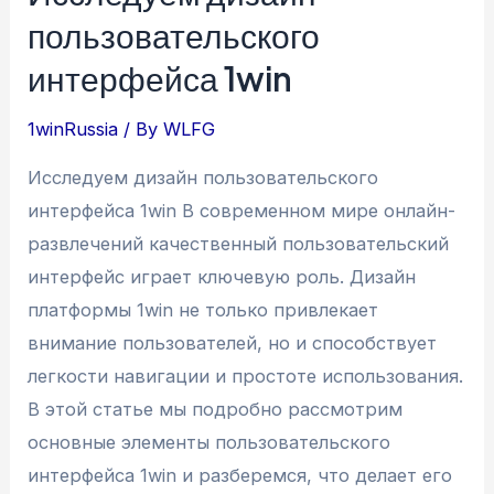
пользовательского
выигрыш
на
интерфейса 1win
1win
1winRussia
/ By
WLFG
Исследуем дизайн пользовательского
интерфейса 1win В современном мире онлайн-
развлечений качественный пользовательский
интерфейс играет ключевую роль. Дизайн
платформы 1win не только привлекает
внимание пользователей, но и способствует
легкости навигации и простоте использования.
В этой статье мы подробно рассмотрим
основные элементы пользовательского
интерфейса 1win и разберемся, что делает его