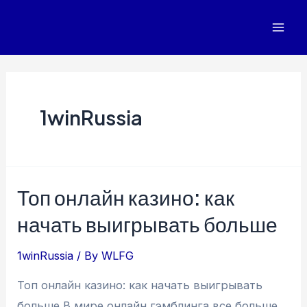
Skip
to
Mai
content
Men
1winRussia
Топ онлайн казино: как
начать выигрывать больше
1winRussia
/ By
WLFG
Топ онлайн казино: как начать выигрывать
больше В мире онлайн гэмблинга все больше