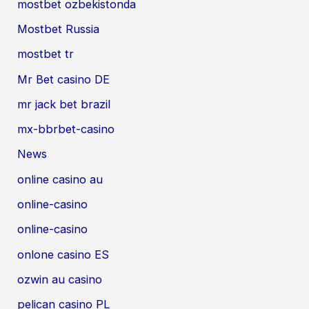
mostbet ozbekistonda
Mostbet Russia
mostbet tr
Mr Bet casino DE
mr jack bet brazil
mx-bbrbet-casino
News
online casino au
online-casino
online-casino
onlone casino ES
ozwin au casino
pelican casino PL