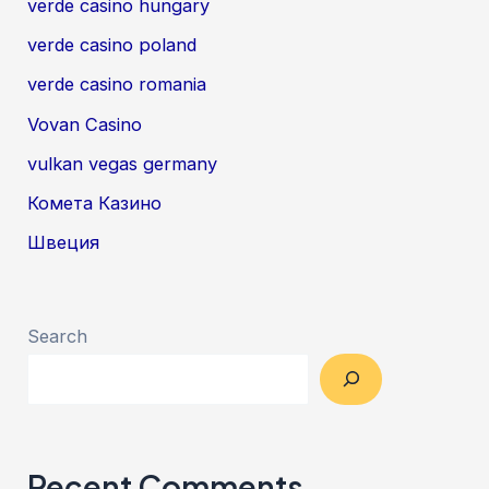
verde casino hungary
verde casino poland
verde casino romania
Vovan Casino
vulkan vegas germany
Комета Казино
Швеция
Search
Recent Comments