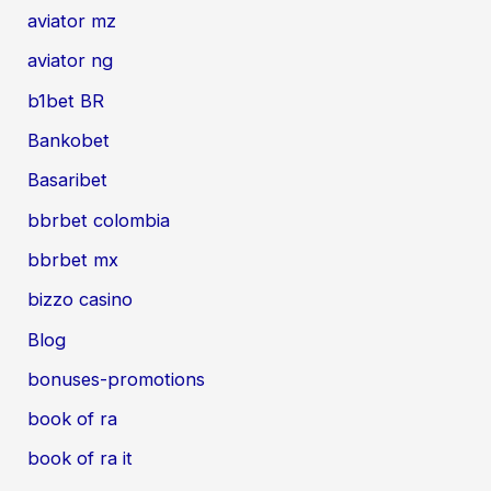
aviator mz
aviator ng
b1bet BR
Bankobet
Basaribet
bbrbet colombia
bbrbet mx
bizzo casino
Blog
bonuses-promotions
book of ra
book of ra it