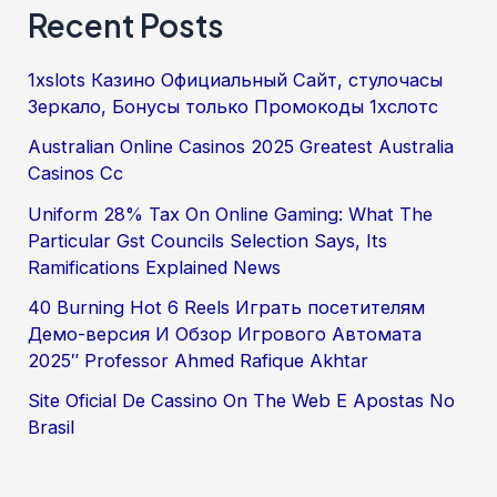
Recent Posts
Игры
1xslots Казино Официальный Сайт, стулочасы
Зеркало, Бонусы только Промокоды 1хслотс
Australian Online Casinos 2025 Greatest Australia
Casinos Cc
Uniform 28% Tax On Online Gaming: What The
Particular Gst Councils Selection Says, Its
Ramifications Explained News
40 Burning Hot 6 Reels Играть посетителям
Демо-версия И Обзор Игрового Автомата
2025″ Professor Ahmed Rafique Akhtar
Site Oficial De Cassino On The Web E Apostas No
Brasil