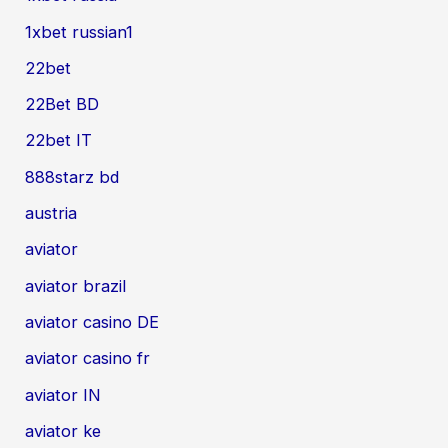
1xbet russian1
22bet
22Bet BD
22bet IT
888starz bd
austria
aviator
aviator brazil
aviator casino DE
aviator casino fr
aviator IN
aviator ke