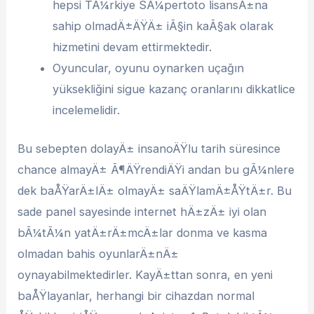
hepsi TÃ¼rkiye SÃ¼pertoto lisansÄ±na
sahip olmadÄ±ÄŸÄ± iÃ§in kaÃ§ak olarak
hizmetini devam ettirmektedir.
Oyuncular, oyunu oynarken uçağın
yüksekliğini sigue kazanç oranlarını dikkatlice
incelemelidir.
Bu sebepten dolayÄ± insanoÄŸlu tarih süresince
chance almayÄ± Ã¶ÄŸrendiÄŸi andan bu gÃ¼nlere
dek baÅŸarÄ±lÄ± olmayÄ± saÄŸlamÄ±ÅŸtÄ±r. Bu
sade panel sayesinde internet hÄ±zÄ± iyi olan
bÃ¼tÃ¼n yatÄ±rÄ±mcÄ±lar donma ve kasma
olmadan bahis oyunlarÄ±nÄ±
oynayabilmektedirler. KayÄ±ttan sonra, en yeni
baÅŸlayanlar, herhangi bir cihazdan normal