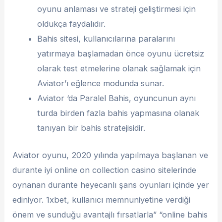
oyunu anlaması ve strateji geliştirmesi için
oldukça faydalıdır.
Bahis sitesi, kullanıcılarına paralarını
yatırmaya başlamadan önce oyunu ücretsiz
olarak test etmelerine olanak sağlamak için
Aviator’ı eğlence modunda sunar.
Aviator ‘da Paralel Bahis, oyuncunun aynı
turda birden fazla bahis yapmasına olanak
tanıyan bir bahis stratejisidir.
Aviator oyunu, 2020 yılında yapılmaya başlanan ve
durante iyi online on collection casino sitelerinde
oynanan durante heyecanlı şans oyunları içinde yer
ediniyor. 1xbet, kullanıcı memnuniyetine verdiği
önem ve sunduğu avantajlı fırsatlarla” “online bahis