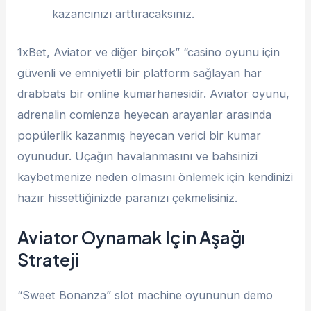
kazancınızı arttıracaksınız.
1xBet, Aviator ve diğer birçok” “casino oyunu için
güvenli ve emniyetli bir platform sağlayan har
drabbats bir online kumarhanesidir. Avıator oyunu,
adrenalin comienza heyecan arayanlar arasında
popülerlik kazanmış heyecan verici bir kumar
oyunudur. Uçağın havalanmasını ve bahsinizi
kaybetmenize neden olmasını önlemek için kendinizi
hazır hissettiğinizde paranızı çekmelisiniz.
Aviator Oynamak Için Aşağı
Strateji
“Sweet Bonanza” slot machine oyununun demo