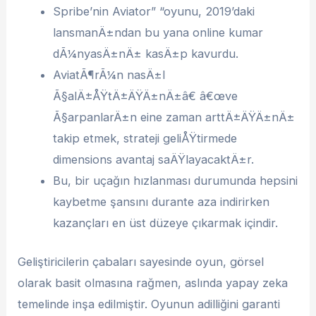
Spribe’nin Aviator” “oyunu, 2019’daki
lansmanÄ±ndan bu yana online kumar
dÃ¼nyasÄ±nÄ± kasÄ±p kavurdu.
AviatÃ¶rÃ¼n nasÄ±l
Ã§alÄ±ÅŸtÄ±ÄŸÄ±nÄ±â€ â€œve
Ã§arpanlarÄ±n eine zaman arttÄ±ÄŸÄ±nÄ±
takip etmek, strateji geliÅŸtirmede
dimensions avantaj saÄŸlayacaktÄ±r.
Bu, bir uçağın hızlanması durumunda hepsini
kaybetme şansını durante aza indirirken
kazançları en üst düzeye çıkarmak içindir.
Geliştiricilerin çabaları sayesinde oyun, görsel
olarak basit olmasına rağmen, aslında yapay zeka
temelinde inşa edilmiştir. Oyunun adilliğini garanti