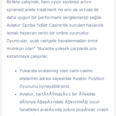
Birlikte çalışmak, hem oyun zevkinizi artırır
sprained ankle treatment no ano de virtude de
daha uygun bir performans sergilemenizi sağlar.
Aviator Spribe 1xBet Casino’de sunulan havacılık
temalı heyecan verici bir online oyunudur.
Oyuncular, uçak rastgele havalanmadan önce
mümkün olan” “durante yüksek çarpanla pra
kazanmaya çalışırlar.
Yukarıda sıralanmış olan canlı casino
sitelerinin adresi sayesinde Aviatör Position
Oyununu oynayabilirsiniz.
Aviator, tartÄ±ÅŸmasÄ±z bir ÅŸekilde
dÃ¼nya Ã§apÄ±ndaki Ã§evrimiÃ§i oyun
fanatikleri arasÄ±nda sobre popÃ¼ler crash