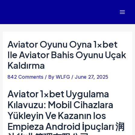
Skip
to
Mai
content
Men
Aviator Oyunu Oyna 1xbet
Ile Aviator Bahis Oyunu Uçak
Kaldırma
842 Comments
/ By
WLFG
/
June 27, 2025
Aviator 1xbet Uygulama
Kılavuzu: Mobil Cihazlara
Yükleyin Ve Kazanın Ios
Empieza Android İpuçları 润