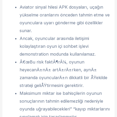
Aviator sinyal hilesi APK dosyaları, uçağın
yükselme oranlarını önceden tahmin etme ve
oyunculara uyarı gönderme gibi özellikler
sunar.
Ancak, oyuncular arasında iletişimi
kolaylaştıran oyun içi sohbet işlevi
demonstration modunda kullanılamaz.
Â€œBu risk faktÃ¶rÃ¼, oyunun
heyecanÄ±nÄ± artÄ±rÄ±rken, aynÄ±
zamanda oyuncularÄ±n dikkatli bir ÅŸekilde
strateji geliÅŸtirmesini gerektirir.
Maksimum miktar ise bahisçilerin oyunun
sonuçlarının tahmin edilemezliği nedeniyle
oyunda uğrayabilecekleri” “kayıp miktarlarını
sınırlamak için tasarlanmıştır.