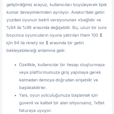
geliştirdiğimiz arayüz, kullanıcıları büyüleyerek tipik
kumar deneyimlerinden ayrılıyor. Aviator’daki getiri
yüzdesi oyunun belirli versiyonuna» «bağlıdır ve
%94 ila %96 arasında değişebilir. Bu, uzun bir süre
boyunca oyuncuların oyuna yatırılan them 100 $
için 94 ila ninety six $ arasında bir getiri
bekleyebileceği anlamına gelir.
Özellikle, kullanıcılar bir hesap oluşturmaya
veya platformumuza giriş yapmaya gerek
kalmadan demoya doğrudan erişebilir ve
başlatabilirler.
Yani, oyun yolculuğunuza başlamak için
güvenli ve kaliteli bir alan istiyorsanız, 1xBet
faturaya uyuyor.