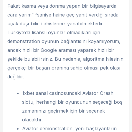
Fakat kasma veya donma yapan bir bilgisayarda
cara yarım” “saniye haine geç yanıt verdiği sırada
uçak düşebilir bahisleriniz yanabilmektedir.
Türkiye’da lisanslı oyunlar olmadıkları için
demonstration oyunun bağlantısını koyamıyorum,
ancak hızlı bir Google araması yaparak hızlı bir
şekilde bulabilirsiniz. Bu nedenle, algoritma hilesinin
gerçekçi bir başarı oranına sahip olması pek olası
değildir.
1xbet sanal casinosundaki Aviator Crash
slotu, herhangi bir oyuncunun seçeceği boş
zamanınızı geçirmek için bir seçenek
olacaktır.
Aviator demonstration, yeni başlayanların