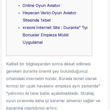
Online Oyun Aviator
Heyecan Verici Oyun Aviator
Sitesinde 1xbet
«resmi Internet Site ️: Durante” “i̇yi
Bonuslar Empieza Mobil
Uygulama!
Kaliteli bir bilgisayardan sonra dikkat edilmesi
gereken durante önemli şey bulunduğunuz
ortamdaki internetin hızıdır. Burada temel olarak
kırmızı bir uçak havalanır empieza aynı zamanda”
“yatırımcı iki tane bahis açabilmektedir. Strateji,
oyun sırasında daha iyi kararlar almanızı sağlar ve
kazanma olasılığınızı artırır.