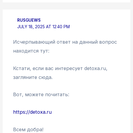
RUSGUEWS
JULY 18, 2025 AT 12:40 PM
Исчерпывающий ответ на данный вопрос
находится тут:
Кстати, если вас интересует detoxa.ru,
загляните сюда.
Вот, можете почитать:
https://detoxa.ru
Всем добра!