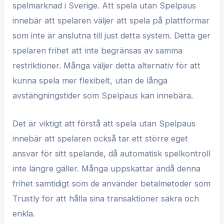
spelmarknad i Sverige. Att spela utan Spelpaus
innebär att spelaren väljer att spela på plattformar
som inte är anslutna till just detta system. Detta ger
spelaren frihet att inte begränsas av samma
restriktioner. Många väljer detta alternativ för att
kunna spela mer flexibelt, utan de långa
avstängningstider som Spelpaus kan innebära.
Det är viktigt att förstå att spela utan Spelpaus
innebär att spelaren också tar ett större eget
ansvar för sitt spelande, då automatisk spelkontroll
inte längre gäller. Många uppskattar ändå denna
frihet samtidigt som de använder betalmetoder som
Trustly för att hålla sina transaktioner säkra och
enkla.