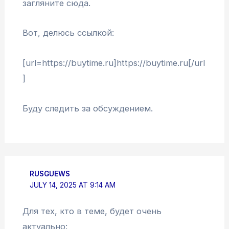
загляните сюда.
Вот, делюсь ссылкой:
[url=https://buytime.ru]https://buytime.ru[/url
]
Буду следить за обсуждением.
RUSGUEWS
JULY 14, 2025 AT 9:14 AM
Для тех, кто в теме, будет очень
актуально: