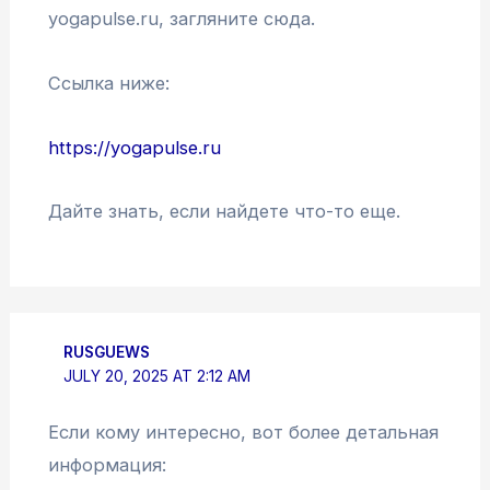
yogapulse.ru, загляните сюда.
Ссылка ниже:
https://yogapulse.ru
Дайте знать, если найдете что-то еще.
RUSGUEWS
JULY 20, 2025 AT 2:12 AM
Если кому интересно, вот более детальная
информация: