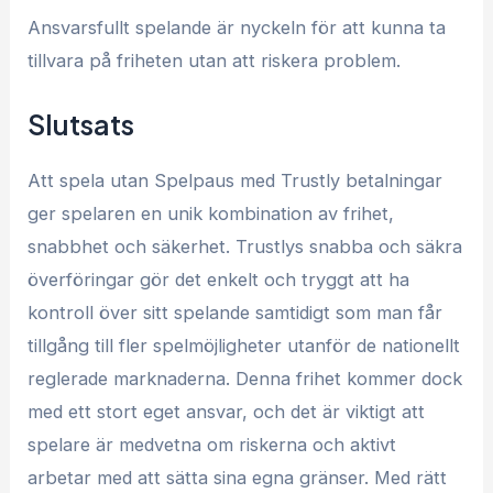
Ansvarsfullt spelande är nyckeln för att kunna ta
tillvara på friheten utan att riskera problem.
Slutsats
Att spela utan Spelpaus med Trustly betalningar
ger spelaren en unik kombination av frihet,
snabbhet och säkerhet. Trustlys snabba och säkra
överföringar gör det enkelt och tryggt att ha
kontroll över sitt spelande samtidigt som man får
tillgång till fler spelmöjligheter utanför de nationellt
reglerade marknaderna. Denna frihet kommer dock
med ett stort eget ansvar, och det är viktigt att
spelare är medvetna om riskerna och aktivt
arbetar med att sätta sina egna gränser. Med rätt