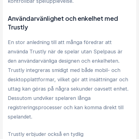
kontrollbar spelupplevelse.
Användarvänlighet och enkelhet med
Trustly
En stor anledning till att många föredrar att
använda Trustly när de spelar utan Spelpaus är
den användarvänliga designen och enkelheten.
Trustly integreras smidigt med både mobil- och
desktopplattformar, vilket gör att insättningar och
uttag kan göras på några sekunder oavsett enhet.
Dessutom undviker spelaren långa
registreringsprocesser och kan komma direkt till
spelandet.
Trustly erbjuder också en tydlig