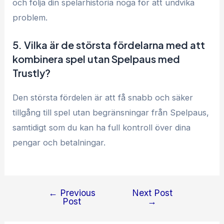
och följa din spelarhistoria noga för att undvika
problem.
5. Vilka är de största fördelarna med att
kombinera spel utan Spelpaus med
Trustly?
Den största fördelen är att få snabb och säker
tillgång till spel utan begränsningar från Spelpaus,
samtidigt som du kan ha full kontroll över dina
pengar och betalningar.
←
Previous
Next Post
Post
Post
→
navigation