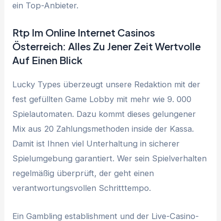
ein Top-Anbieter.
Rtp Im Online Internet Casinos
Österreich: Alles Zu Jener Zeit Wertvolle
Auf Einen Blick
Lucky Types überzeugt unsere Redaktion mit der
fest gefüllten Game Lobby mit mehr wie 9. 000
Spielautomaten. Dazu kommt dieses gelungener
Mix aus 20 Zahlungsmethoden inside der Kassa.
Damit ist Ihnen viel Unterhaltung in sicherer
Spielumgebung garantiert. Wer sein Spielverhalten
regelmäßig überprüft, der geht einen
verantwortungsvollen Schritttempo.
Ein Gambling establishment und der Live-Casino-