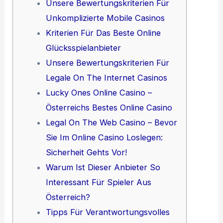
Unsere Bewertungskriterien Für
Unkomplizierte Mobile Casinos
Kriterien Für Das Beste Online
Glücksspielanbieter
Unsere Bewertungskriterien Für
Legale On The Internet Casinos
Lucky Ones Online Casino –
Österreichs Bestes Online Casino
Legal On The Web Casino – Bevor
Sie Im Online Casino Loslegen:
Sicherheit Gehts Vor!
Warum Ist Dieser Anbieter So
Interessant Für Spieler Aus
Österreich?
Tipps Für Verantwortungsvolles