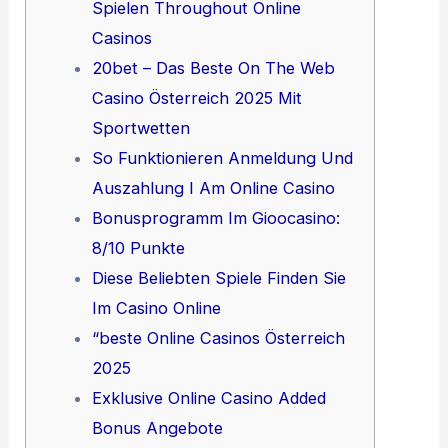
Spielen Throughout Online
Casinos
20bet – Das Beste On The Web
Casino Österreich 2025 Mit
Sportwetten
So Funktionieren Anmeldung Und
Auszahlung I Am Online Casino
Bonusprogramm Im Gioocasino:
8/10 Punkte
Diese Beliebten Spiele Finden Sie
Im Casino Online
“beste Online Casinos Österreich
2025
Exklusive Online Casino Added
Bonus Angebote