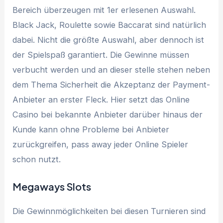
Bereich überzeugen mit 1er erlesenen Auswahl.
Black Jack, Roulette sowie Baccarat sind natürlich
dabei. Nicht die größte Auswahl, aber dennoch ist
der Spielspaß garantiert. Die Gewinne müssen
verbucht werden und an dieser stelle stehen neben
dem Thema Sicherheit die Akzeptanz der Payment-
Anbieter an erster Fleck. Hier setzt das Online
Casino bei bekannte Anbieter darüber hinaus der
Kunde kann ohne Probleme bei Anbieter
zurückgreifen, pass away jeder Online Spieler
schon nutzt.
Megaways Slots
Die Gewinnmöglichkeiten bei diesen Turnieren sind