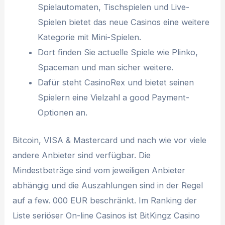
Spielautomaten, Tischspielen und Live-
Spielen bietet das neue Casinos eine weitere
Kategorie mit Mini-Spielen.
Dort finden Sie actuelle Spiele wie Plinko,
Spaceman und man sicher weitere.
Dafür steht CasinoRex und bietet seinen
Spielern eine Vielzahl a good Payment-
Optionen an.
Bitcoin, VISA & Mastercard und nach wie vor viele
andere Anbieter sind verfügbar. Die
Mindestbeträge sind vom jeweiligen Anbieter
abhängig und die Auszahlungen sind in der Regel
auf a few. 000 EUR beschränkt. Im Ranking der
Liste seriöser On-line Casinos ist BitKingz Casino