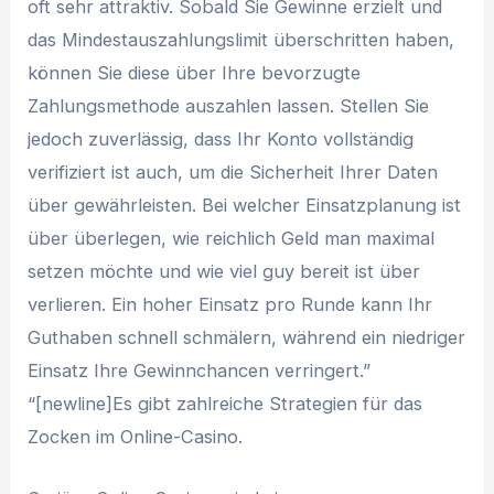
oft sehr attraktiv. Sobald Sie Gewinne erzielt und
das Mindestauszahlungslimit überschritten haben,
können Sie diese über Ihre bevorzugte
Zahlungsmethode auszahlen lassen. Stellen Sie
jedoch zuverlässig, dass Ihr Konto vollständig
verifiziert ist auch, um die Sicherheit Ihrer Daten
über gewährleisten. Bei welcher Einsatzplanung ist
über überlegen, wie reichlich Geld man maximal
setzen möchte und wie viel guy bereit ist über
verlieren. Ein hoher Einsatz pro Runde kann Ihr
Guthaben schnell schmälern, während ein niedriger
Einsatz Ihre Gewinnchancen verringert.”
“[newline]Es gibt zahlreiche Strategien für das
Zocken im Online-Casino.