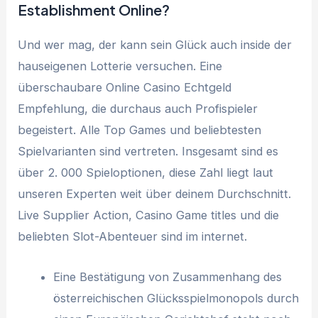
Establishment Online?
Und wer mag, der kann sein Glück auch inside der
hauseigenen Lotterie versuchen. Eine
überschaubare Online Casino Echtgeld
Empfehlung, die durchaus auch Profispieler
begeistert. Alle Top Games und beliebtesten
Spielvarianten sind vertreten. Insgesamt sind es
über 2. 000 Spieloptionen, diese Zahl liegt laut
unseren Experten weit über deinem Durchschnitt.
Live Supplier Action, Casino Game titles und die
beliebten Slot-Abenteuer sind im internet.
Eine Bestätigung von Zusammenhang des
österreichischen Glücksspielmonopols durch