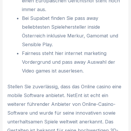
einen Europäischen Gerichtshof steht noch
immer aus.
Bei Supabet finden Sie pass away
beliebtesten Spielehersteller inside
Österreich inklusive Merkur, Gamomat und
Sensible Play.
Fairness steht hier internet marketing
Vordergrund und pass away Auswahl der
Video games ist auserlesen.
Stellen Sie zuverlässig, dass das Online casino eine
mobile Software anbietet. NetEnt ist echt ein
weiterer führender Anbieter von Online-Casino-
Software und wurde für seine innovativen sowie
unterhaltsamen Spiele weltweit anerkannt. Das
Gestalten ist bekannt für seine hochwertigen 3D-