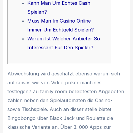
Kann Man Um Echtes Cash
Spielen?
Muss Man Im Casino Online
Immer Um Echtgeld Spielen?
Warum Ist Welcher Anbieter So
Interessant Für Den Spieler?
Abwechslung wird geschätzt ebenso warum sich
auf sowas wie von Video poker machines
festlegen? Zu family room beliebtesten Angeboten
zählen neben den Spielautomaten die Casino-
sowie Tischspiele. Auch an dieser stelle bietet
Bingobongo über Black Jack und Roulette die
klassische Variante an. Über 3. 000 Apps zur